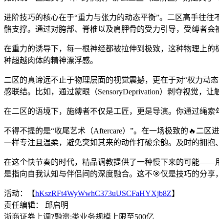
进阶技巧的核心在于“重力与张力的动态平衡”。二区高手往往
骼支撑。通过对胯部、脊椎以及肩胛骨的受力引导，受缚者会
在重力的诱导下，每一根神经都被拉伸到极致，这种物理上的极限
种超越肉体的精神漂浮感。
二区的真谛远不止于物理层面的视觉震撼，更在于对“权力动态
感联结。比如，通过蒙眼（SensoryDeprivation）剥
在二区的语境下，施缚者不仅是工匠，更是导演。你通过绳索
不得不提的是“收尾艺术（Aftercare）”。在一场极致
一样专注且温柔，避免突如其来的动作打破余韵。及时的拥抱、
在这个快节奏的时代，精品调教提供了一种慢下来的可能——用
是指向自我认知与伴侣间的深度融合。这不🎯仅是技巧的分
活动：【
hKszRFt4WyWwhC373uUSCFaHYXjb8Z
】
责任编辑： 邱启明
浙商证券上调?融资:类业务规模上限至500亿