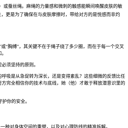
e）或蚕丝绳。麻绳的力量感和微刺的触感能瞬间唤醒皮肤的敏
性，更是为了确保在与皮肤摩擦时，带给对方的是悦感而非灼
”或“胸缚”，其关键不在于绳子绕了多少圈，而在于每一个交叉
知。
控必须坚持的原则。
的呼吸是从急促转为深长，还是变得紊乱？这些细微的反馈比任
对方完全相信你的技术与底线，她（他）才敢于释放潜意识里的
守护你的安全。
而是一种对身体空间的重塑，以及对心理防线的精准拆解。