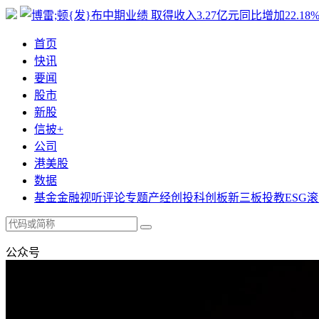
首页
快讯
要闻
股市
新股
信披+
公司
港美股
数据
基金
金融
视听
评论
专题
产经
创投
科创板
新三板
投教
ESG
滚
公众号