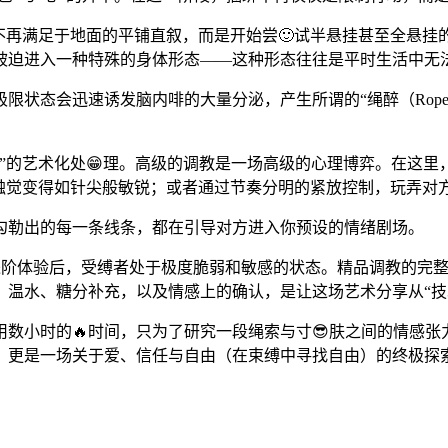
不再满足于地面的平铺直叙，而是开始尝🙂试半悬挂甚至全悬
被迫进入一种特殊的身体形态——这种形态往往是平时生活中无
状态会迅速诱发脑内啡的大量分泌，产生所谓的“绳醉（RopeH
”的艺术化处😁理。高级的调教是一场高级的心理博弈。在这里，
夺视觉，让触觉变得如针尖般敏锐；或者通过节奏分明的紧放控制，玩弄
勾勒出的每一条线条，都在引导对方进入你预设的情绪剧场。
的🔥二区进阶体验后，受缚者处于极度脆弱和敏感的状态。精品调教
温水、糖分补充，以及情感上的确认，是让这场艺术分享从“技术
数小时的🔥时间，只为了研究一段绳索与寸😎肤之间的情感
享，更是一场关于爱、信任与自由（在束缚中寻找自由）的终极探