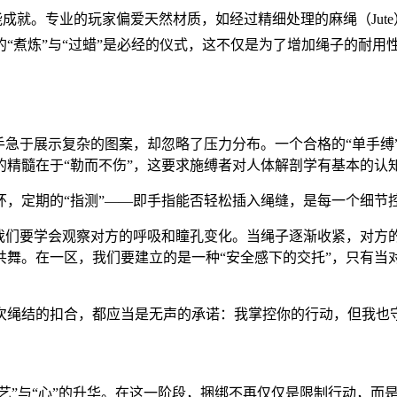
成就。专业的玩家偏爱天然材质，如经过精细处理的麻绳（Jut
“煮炼”与“过蜡”是必经的仪式，这不仅是为了增加绳子的耐用
手急于展示复杂的图案，却忽略了压力分布。一个合格的“单手缚
精髓在于“勒而不伤”，这要求施缚者对人体解剖学有基本的认
环，定期的“指测”——即手指能否轻松插入绳缝，是每一个细节
，我们要学会观察对方的呼吸和瞳孔变化。当绳子逐渐收紧，对方
共舞。在一区，我们要建立的是一种“安全感下的交托”，只有当
次绳结的扣合，都应当是无声的承诺：我掌控你的行动，但我也
“艺”与“心”的升华。在这一阶段，捆绑不再仅仅是限制行动，