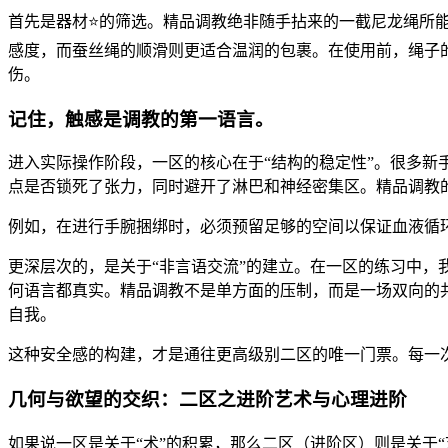
首先是器材⭐的筛选。精品调教绝非随手拈来的一截尼龙绳所能
感度，而蚕丝绳的顺滑则更适合温润的包裹。在使用前，绳子的
伤。
记住，触感是调教的第一语言。
进入实际操作阶段，一区的核心在于“结构的稳定性”。很多新
点是否锁死了张力，同时避开了淋巴和神经密集区。精品调教的
例如，在进行手腕捆绑时，必须预留足够的空间以保证血液循
更深层次的，是关于“非言语交流”的建立。在一区的练习中
何语言都真实。精品调教不是单方面的压制，而是一场双向的
自我。
这种安全感的构建，才是通往更高级别二区的唯一门票。每一
几何与欲望的交织：二区之进阶艺术与心理进阶
如果说一区是关于“术”的积累，那么二区（进阶区）则是关于