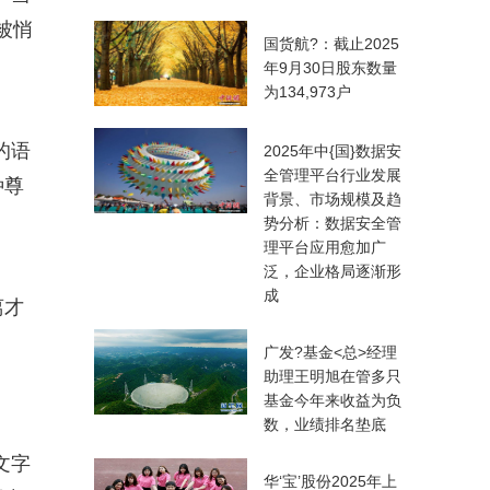
被悄
国货航?：截止2025
年9月30日股东数量
为134,973户
的语
2025年中{国}数据安
全管理平台行业发展
种尊
背景、市场规模及趋
势分析：数据安全管
理平台应用愈加广
泛，企业格局逐渐形
成
离才
广发?基金<总>经理
助理王明旭在管多只
基金今年来收益为负
数，业绩排名垫底
文字
华‘宝’股份2025年上