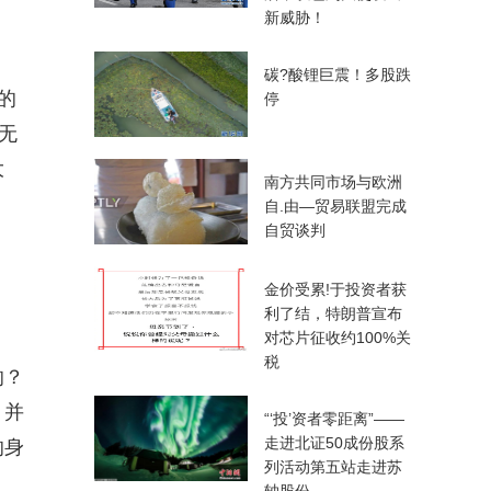
新威胁！
碳?酸锂巨震！多股跌
的
停
无
大
南方共同市场与欧洲
自.由—贸易联盟完成
自贸谈判
。
金价受累!于投资者获
利了结，特朗普宣布
对芯片征收约100%关
税
的？
，并
“‘投’资者零距离”——
走进北证50成份股系
的身
列活动第五站走进苏