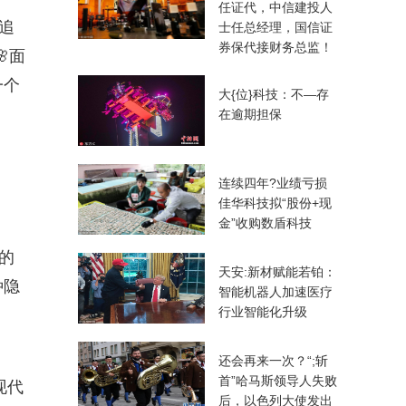
任证代，中信建投人
追
士任总经理，国信证
券保代接财务总监！
面
一个
大{位}科技：不—存
在逾期担保
连续四年?业绩亏损
佳华科技拟“股份+现
金”收购数盾科技
的
天安:新材赋能若铂：
种隐
智能机器人加速医疗
行业智能化升级
还会再来一次？“;斩
首”哈马斯领导人失败
现代
后，以色列大使发出