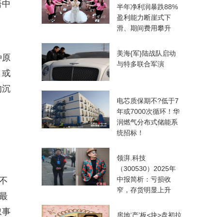
语中
半年净利润暴跌88%
盈利能力断崖式下
滑、期间费用攀升
美海{军}陆战队启动
种原
与特多联合军演
，或
的沉
电芯质保期不?低于7
年或7000次循环！华
润燃气分布式储能系
统招标！
领湃.科技
（300530）2025年
中报简析：亏损收
不
窄，存货明显上升
最
叙事
房地‘产’板<块>盘初拉