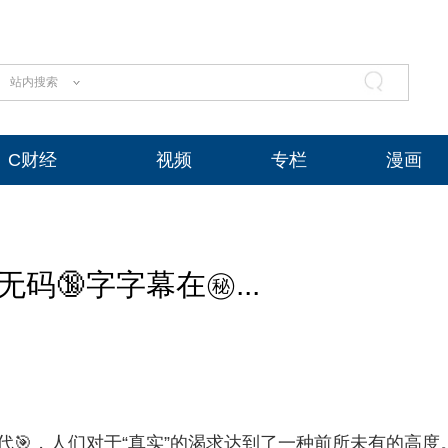
站内搜索
C财经
视频
专栏
漫画
无码🔞字字幕在㊙...
时代🎯，人们对于“真实”的渴求达到了一种前所未有的高度