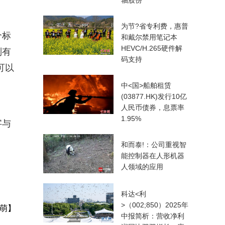
轴股份
为节?省专利费，惠普
个标
和戴尔禁用笔记本
HEVC/H.265硬件解
别有
码支持
可以
中<国>船舶租赁
(03877.HK)发行10亿
人民币债券，息票率
1.95%
字与
。
和而泰!：公司重视智
能控制器在人形机器
人领域的应用
科达<利
>（002;850）2025年
萌】
中报简析：营收净利