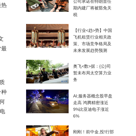
公司承诺在特朗普任
最热
期内建厂将被豁免关
税
【行业<趋>势】中国
飞机租赁行业相关政
文
策、市场竞争格局及
“最
未来发展趋势预测
奥飞<数>据：{公}司
暂未布局太空算力业
务
质
一种
AI;服务器概念股早盘
何
走高 鸿腾精密涨近
9%比亚迪电子涨近
电
6%
刚刚！前中金,投!行部