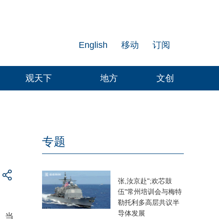
English
移动
订阅
观天下
地方
文创
专题
张,汝京赴";欢芯鼓
伍"常州培训会与梅特
勒托利多高层共议半
导体发展
。当